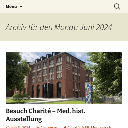
Zum
Suchen
Menü
Inhalt
nach:
springen
Archiv für den Monat: Juni 2024
Besuch Charité – Med. hist.
Ausstellung
Juni 8, 2024
Allgemein
Charité
,
MBB
,
Medizinisch