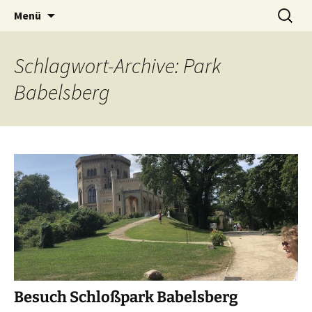
Zum
Suchen
Menü
Inhalt
nach:
springen
Schlagwort-Archive: Park
Babelsberg
Besuch Schloßpark Babelsberg